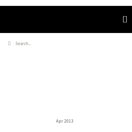
LARIX DECIDUA #1
Home
Portfolios
Larix decidua #1
Apr 2013