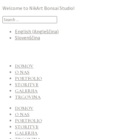
Welcome to NikArt Bonsai Studio!
English
(
Angleščina
)
Slovenščina
DOMOV
O NAS
PORTFOLIO
STORITVE
GALERIJA
TRGOVINA
DOMOV
O NAS
PORTFOLIO
STORITVE
GALERIJA