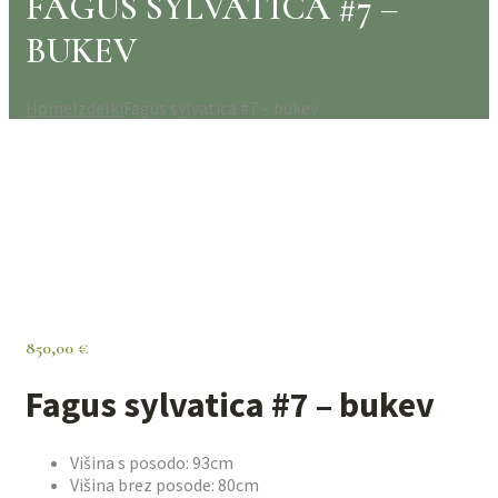
FAGUS SYLVATICA #7 –
BUKEV
Home
Izdelki
Fagus sylvatica #7 – bukev
850,00
€
Fagus sylvatica #7 – bukev
Višina s posodo: 93cm
Višina brez posode: 80cm