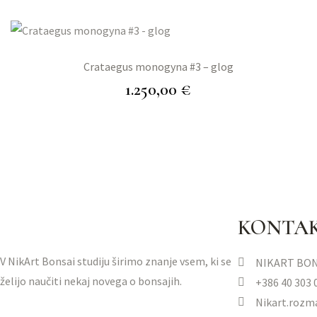
Crataegus monogyna #3 – glog
1.250,00
€
KONTA
V NikArt Bonsai studiju širimo znanje vsem, ki se
NIKART BON
želijo naučiti nekaj novega o bonsajih.
+386 40 303 
Nikart.roz