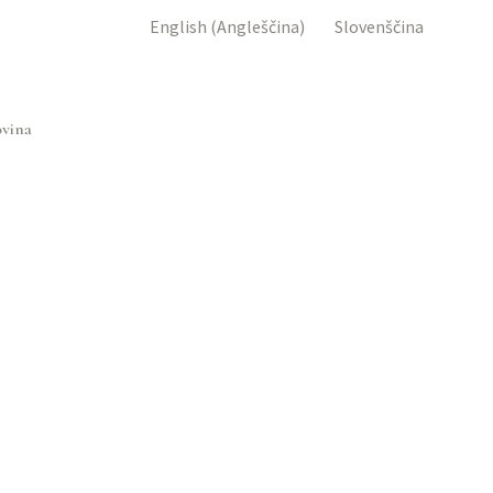
English
(
Angleščina
)
Slovenščina
vina
I BOR