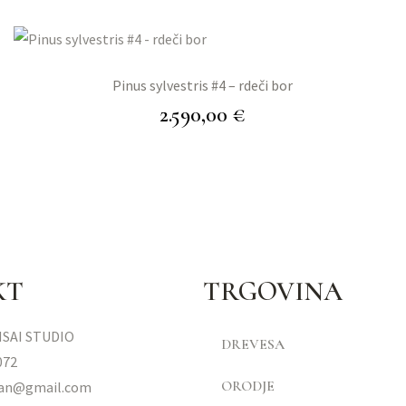
Pinus sylvestris #4 – rdeči bor
2.590,00
€
KT
TRGOVINA
SAI STUDIO
DREVESA
072
ORODJE
man@gmail.com