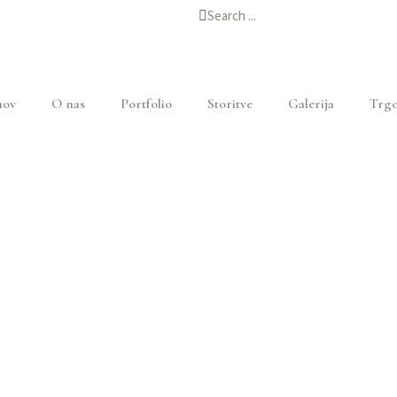
ov
O nas
Portfolio
Storitve
Galerija
Trgo
S SYLVESTRIS #2 – RDEČ
Home
Izdelki
Pinus sylvestris #2 – rdeči bor