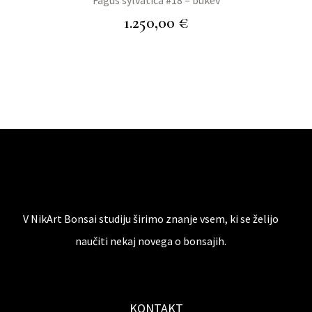
Fagus sylvatica #18 – bukev
1.250,00
€
V NikArt Bonsai studiju širimo znanje vsem, ki se želijo
naučiti nekaj novega o bonsajih.
KONTAKT