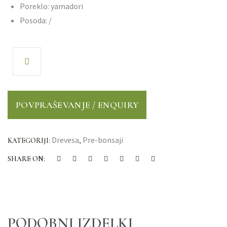
Poreklo: yamadori
Posoda: /
Drevesa
Pre-bonsaji
KATEGORIJI:
,
SHARE ON:
PODOBNI IZDELKI