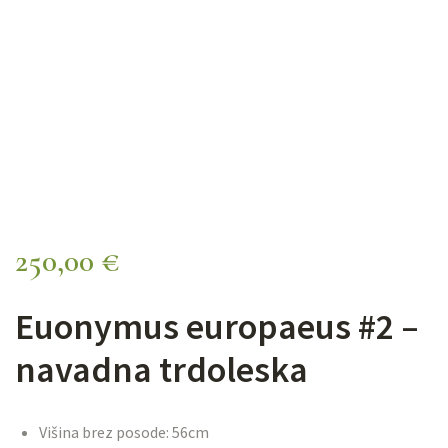
250,00
€
Euonymus europaeus #2 –
navadna trdoleska
Višina brez posode: 56cm