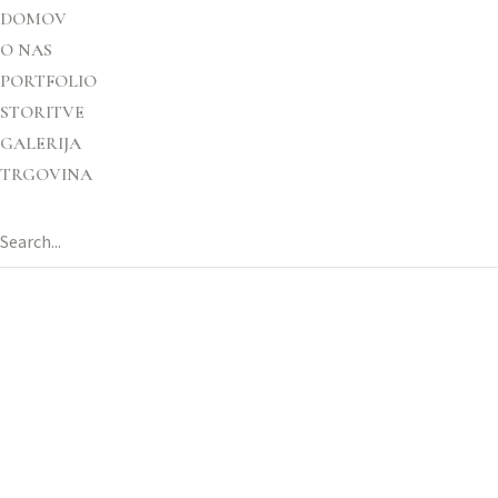
DOMOV
O NAS
PORTFOLIO
STORITVE
GALERIJA
TRGOVINA
PINUS SYLVESTRIS #14 – RDEČI BOR
Home
Izdelki
Pinus sylvestris #14 – rdeči bor