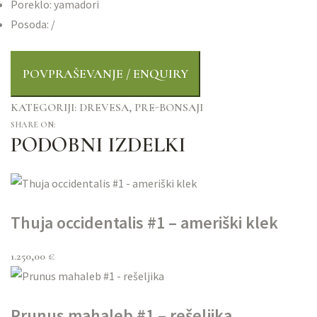
Poreklo: yamadori
Posoda: /
KATEGORIJI:
DREVESA
,
PRE-BONSAJI
SHARE ON:
PODOBNI IZDELKI
Thuja occidentalis #1 – ameriški klek
1.250,00
€
Prunus mahaleb #1 – rešeljika