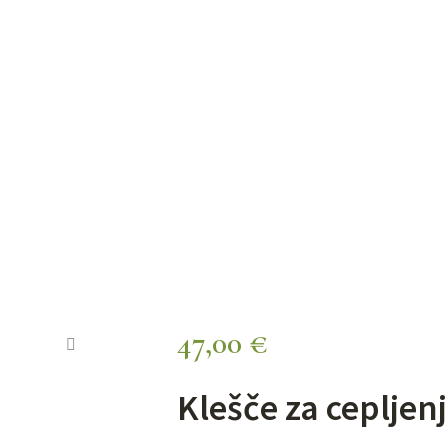
E ZA CEPLJENJE RYUGA |
Home
Izdelki
Klešče za cepljenje Ryuga | 205mm
47,00
€
🔍
Klešče za ceplje