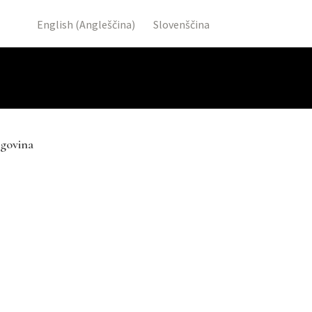
English
(
Angleščina
)
Slovenščina
govina