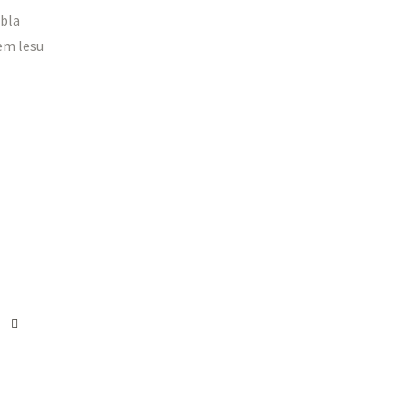
ebla
em lesu