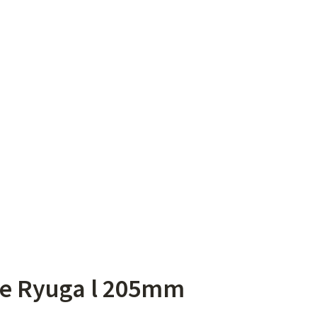
 205MM
nje Ryuga l 205mm