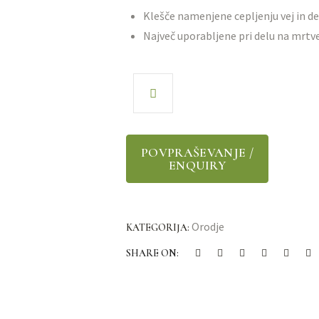
Klešče namenjene cepljenju vej in d
Največ uporabljene pri delu na mrtv
Orodje
KATEGORIJA:
SHARE ON: