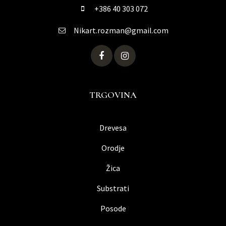
+386 40 303 072
Nikart.rozman@gmail.com
TRGOVINA
Drevesa
Orodje
Žica
Substrati
Posode